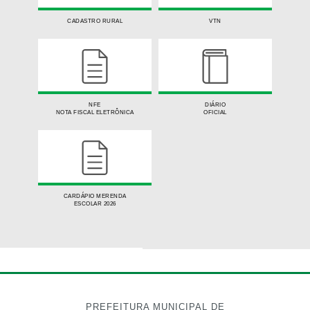
CADASTRO RURAL
VTN
NFE
DIÁRIO
NOTA FISCAL ELETRÔNICA
OFICIAL
CARDÁPIO MERENDA
ESCOLAR 2026
RECOLHER/EXPANDIR LINKS ÚTEIS
PREFEITURA MUNICIPAL DE