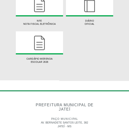
NFE
DIÁRIO
NOTA FISCAL ELETRÔNICA
OFICIAL
CARDÁPIO MERENDA
ESCOLAR 2026
RECOLHER/EXPANDIR LINKS ÚTEIS
PREFEITURA MUNICIPAL DE
JATEÍ
PAÇO MUNICIPAL
AV. BERNADETE SANTOS LEITE, 382
JATEÍ - MS